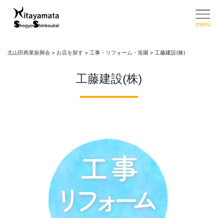
menu
北山田商業振興会
>
お店を探す
>
工事・リフォーム・造園
>
工藤建設(株)
工藤建設(株)