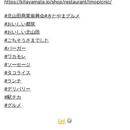
https://kitayamata.jp/shop/restaurant/tmopicnic/
#北山田商業振興会
#きたやまグルメ
#おいしい都筑
#おいしい北山田
#ごちそうさまでした
#バーガー
#ワカモレ
#ソーセージ
#タコライス
#ランチ
#デリバリー
#駅チカ
#グルメ